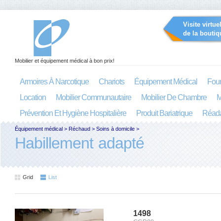
Visite virtue
de la boutiq
Mobilier et équipement médical à bon prix!
Armoires À Narcotique
Chariots
Équipement Médical
Four
Location
Mobilier Communautaire
Mobilier De Chambre
M
Prévention Et Hygiène Hospitalière
Produit Bariatrique
Réada
Équipement médical
>
Réchaud
>
Soins à domicile
>
Habillement adapté
Grid
List
1498