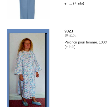
en ...
(+ info)
9023
19n210a
Peignoir pour femme. 100% c
(+ info)