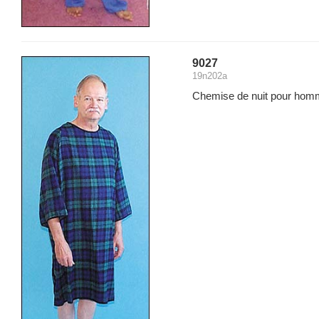
9027
19n202a
Chemise de nuit pour hom