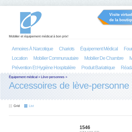
Visite virtue
de la boutiq
Mobilier et équipement médical à bon prix!
Armoires À Narcotique
Chariots
Équipement Médical
Four
Location
Mobilier Communautaire
Mobilier De Chambre
M
Prévention Et Hygiène Hospitalière
Produit Bariatrique
Réada
Équipement médical
>
Lève-personnes
>
Accessoires de lève-personne
Grid
List
1546