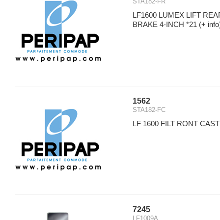
STA182-FR
LF1600 LUMEX LIFT RE
BRAKE 4-INCH *21
(+ info
1562
STA182-FC
LF 1600 FILT RONT CAST
7245
LF1009A