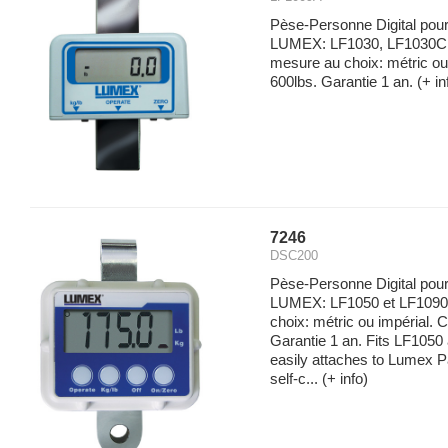
Pèse-Personne Digital pou
LUMEX: LF1030, LF1030CH
mesure au choix: métric ou
600lbs. Garantie 1 an.
(+ in
7246
DSC200
Pèse-Personne Digital pou
LUMEX: LF1050 et LF1090.
choix: métric ou impérial. 
Garantie 1 an. Fits LF1050
easily attaches to Lumex Pa
self-c...
(+ info)