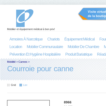
Visite virtue
de la boutiq
Mobilier et équipement médical à bon prix!
Armoires À Narcotique
Chariots
Équipement Médical
Four
Location
Mobilier Communautaire
Mobilier De Chambre
M
Prévention Et Hygiène Hospitalière
Produit Bariatrique
Réada
Mobilité
>
Cannes
>
Courroie pour canne
Grid
List
8966