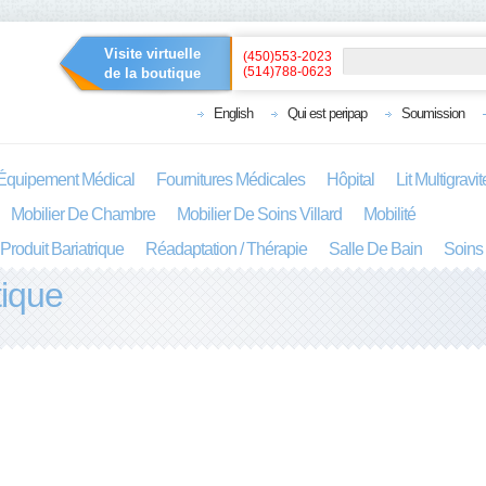
Visite virtuelle
(450)553-2023
(514)788-0623
de la boutique
English
Qui est peripap
Soumission
Équipement Médical
Fournitures Médicales
Hôpital
Lit Multigravi
Mobilier De Chambre
Mobilier De Soins Villard
Mobilité
Produit Bariatrique
Réadaptation / Thérapie
Salle De Bain
Soins
tique