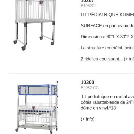
10267
E1982CL
LIT PÉDIATRIQUE KLIME
SURFACE en panneaux de m
Dimensions: 60"L X 30"P X
La structure en métal, pein
2 ridelles coulissant...
(+ inf
10360
E2082 CG
Lit pédiatrique en métal av
côtés rabattablesde de 24"H
dôme en vinyl.*18
(+ info)