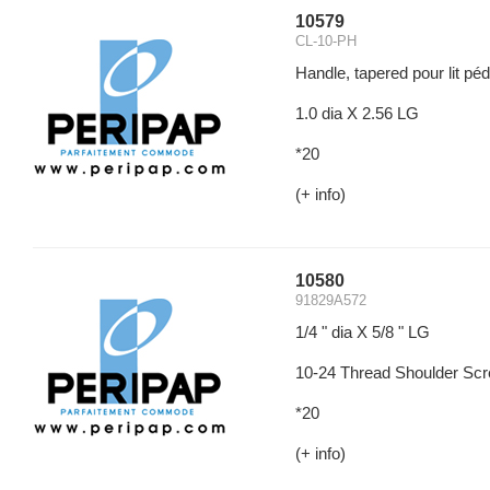
10579
CL-10-PH
Handle, tapered pour lit p
1.0 dia X 2.56 LG
*20
(+ info)
10580
91829A572
1/4 " dia X 5/8 " LG
10-24 Thread Shoulder Sc
*20
(+ info)