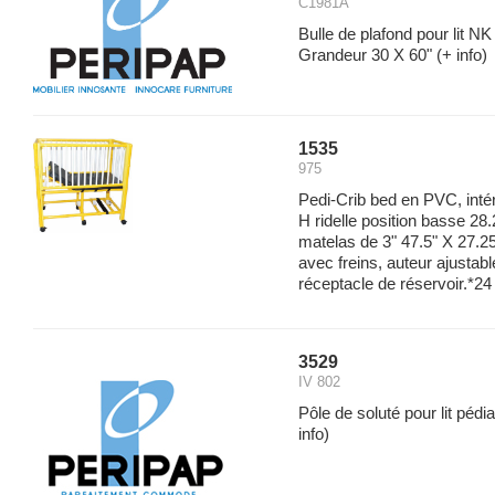
C1981A
Bulle de plafond pour lit NK
Grandeur 30 X 60"
(+ info)
1535
975
Pedi-Crib bed en PVC, intér
H ridelle position basse 28
matelas de 3" 47.5" X 27.2
avec freins, auteur ajustabl
réceptacle de réservoir.*24
3529
IV 802
Pôle de soluté pour lit péd
info)