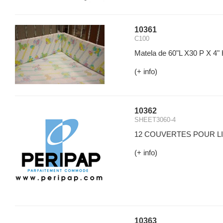
10361
C100
Matela de 60"L X30 P X 4" 
(+ info)
10362
SHEET3060-4
12 COUVERTES POUR LI
(+ info)
10363