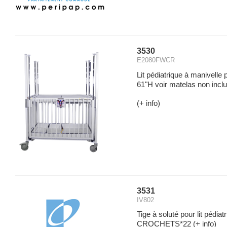
3530
E2080FWCR
Lit pédiatrique à manivelle
61"H voir matelas non incl
(+ info)
3531
IV802
Tige à soluté pour lit pédi
CROCHETS*22
(+ info)