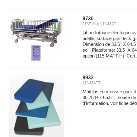
9730
115E-H-A,116-MAT
Lit pédiatrique électrique av
ridelle, surface pan deck (p
Dimension de 33.5'' X 64.5''
sol. Plateforme: 33.5" X 64
option (115-MATT-H) Cap..
9932
116-MATT
Matelas en mousse pour lit
35.75"P x 65.5" L house de 
d'information, voir fiche dét