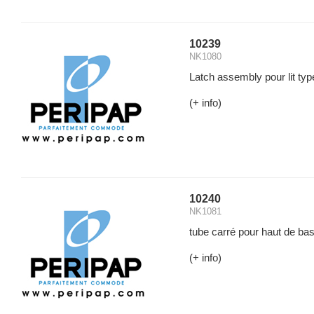
10239
NK1080
Latch assembly pour lit ty
(+ info)
10240
NK1081
tube carré pour haut de ba
(+ info)