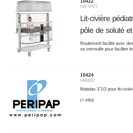
10422
500-SPEC
Lit-civière pédia
pôle de soluté e
Roulement facilité avec des
se verrouille pour faciliter 
10424
5860002
Matelas 3"1/2 pour lit-civiè
(+ info)