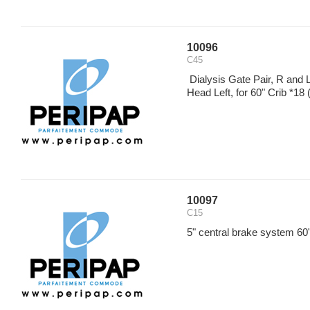
10096
C45
Dialysis Gate Pair, R and 
Head Left, for 60" Crib *18
(
10097
C15
5" central brake system 60"