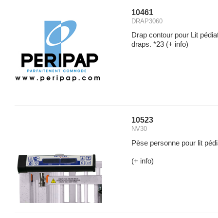
10461
DRAP3060
Drap contour pour Lit pédia
draps. *23
(+ info)
10523
NV30
Pèse personne pour lit pédi
(+ info)