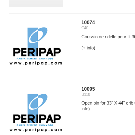
10074
C40
Coussin de ridelle pour lit
(+ info)
10095
U110
Open bin for 33" X 44" crib
info)