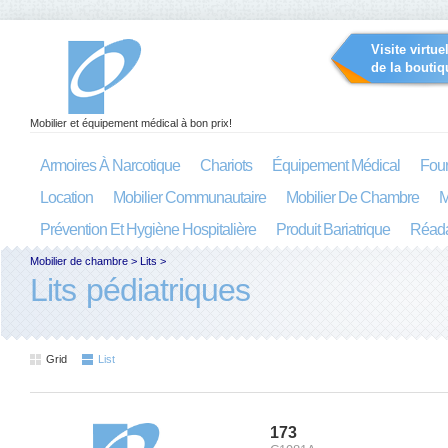
Visite virtue
de la boutiq
Mobilier et équipement médical à bon prix!
Armoires À Narcotique
Chariots
Équipement Médical
Four
Location
Mobilier Communautaire
Mobilier De Chambre
M
Prévention Et Hygiène Hospitalière
Produit Bariatrique
Réada
Mobilier de chambre
>
Lits
>
Lits pédiatriques
Grid
List
173