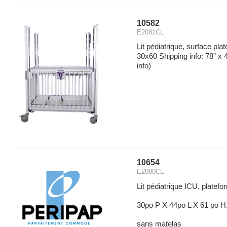
10582
E2081CL
Lit pédiatrique, surface plat
30x60 Shipping info: 78” x 4
info)
10654
E2080CL
Lit pédiatrique ICU. platefo
30po P X 44po L X 61 po H
sans matelas