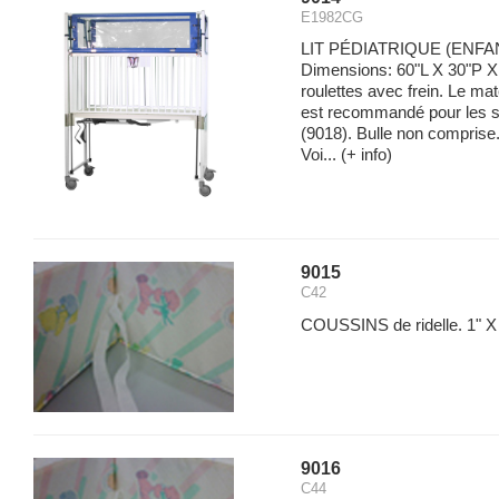
E1982CG
LIT PÉDIATRIQUE (ENFA
Dimensions: 60"L X 30"P X 
roulettes avec frein. Le m
est recommandé pour les s
(9018). Bulle non comprise.
Voi...
(+ info)
9015
C42
COUSSINS de ridelle. 1" X 7
9016
C44