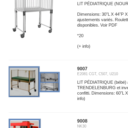
LIT PÉDIATRIQUE (NOURR
Dimensions: 30"L X 44"P X 
ajustements variés. Roulett
disponibles. Voir PDF
*20
(+ info)
9007
E2081 CGT, C507, U210
LIT PÉDIATRIQUE (bébé) à 
TRENDELENBURG et inversé 
confitti. Dimensions: 60"L X
info)
9008
NK30