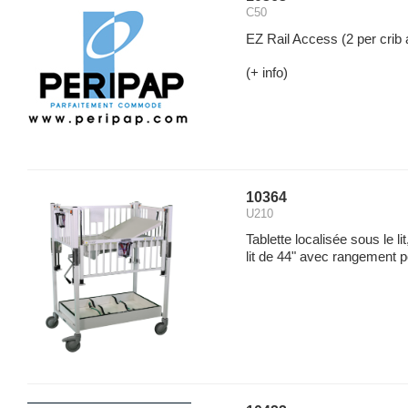
C50
EZ Rail Access (2 per crib a
(+ info)
10364
U210
Tablette localisée sous le l
lit de 44" avec rangement 