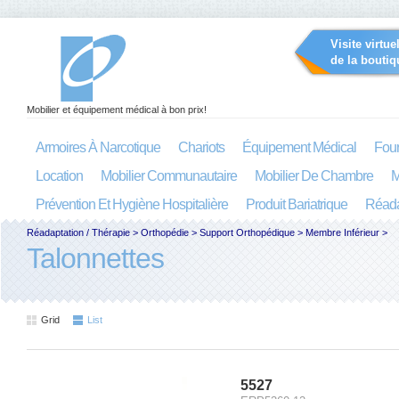
Visite virtue
de la boutiq
Mobilier et équipement médical à bon prix!
Armoires À Narcotique
Chariots
Équipement Médical
Four
Location
Mobilier Communautaire
Mobilier De Chambre
M
Prévention Et Hygiène Hospitalière
Produit Bariatrique
Réada
Réadaptation / Thérapie
>
Orthopédie
>
Support Orthopédique
>
Membre Inférieur
>
Talonnettes
Grid
List
5527