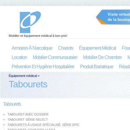
Visite virtue
de la boutiq
Mobilier et équipement médical à bon prix!
Armoires À Narcotique
Chariots
Équipement Médical
Four
Location
Mobilier Communautaire
Mobilier De Chambre
M
Prévention Et Hygiène Hospitalière
Produit Bariatrique
Réada
Équipement médical
>
Tabourets
Tabourets
TABOURET AVEC DOSSIER
TABOURET SÉRIE SELECT
TABOURETS À USAGE SPÉCIALISÉ, SÉRIE EPIC