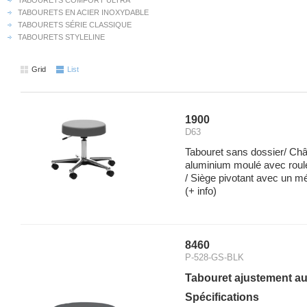
TABOURETS COMFORT ULTRA
TABOURETS EN ACIER INOXYDABLE
TABOURETS SÉRIE CLASSIQUE
TABOURETS STYLELINE
Grid
List
1900
D63
Tabouret sans dossier/ Châ
aluminium moulé avec roule
/ Siège pivotant avec un m
(+ info)
8460
P-528-GS-BLK
Tabouret ajustement au
Spécifications