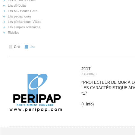
Lits de soins Zenith
Lits d'Hôpital
Lits MC Health Care
Lits pédiatriques
Lits pédiatriques Villard
Lits simples ordinaires
Ridelles
Grid
List
2117
ZA900070
^PROTECTEUR DE MUR À LA
LES CARACTÉRISTIQUE AD
*17
(+ info)