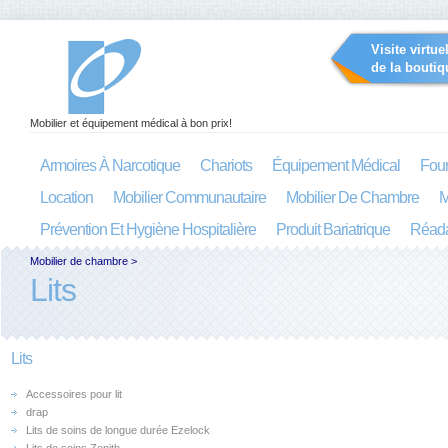
Visite virtue
de la boutiq
Mobilier et équipement médical à bon prix!
Armoires À Narcotique
Chariots
Équipement Médical
Four
Location
Mobilier Communautaire
Mobilier De Chambre
M
Prévention Et Hygiène Hospitalière
Produit Bariatrique
Réada
Mobilier de chambre
>
Lits
Lits
Accessoires pour lit
drap
Lits de soins de longue durée Ezelock