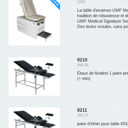
5240
La table d’examen UMF Medi
tradition de robustesse et d
UMF Medical Signature Ser
Des tiroirs moulés, sans join
9210
396.06
Étaux de fixation 1 paire po
(+ info)
9211
396.07
paire d'étrier pour table #