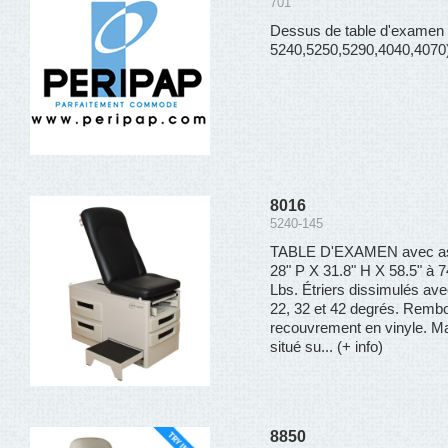
701
Dessus de table d'examen 
5240,5250,5290,4040,4070
8016
5240-145
TABLE D'EXAMEN avec ass
28" P X 31.8" H X 58.5" à 7
Lbs. Étriers dissimulés avec
22, 32 et 42 degrés. Remb
recouvrement en vinyle. Ma
situé su...
(+ info)
8850