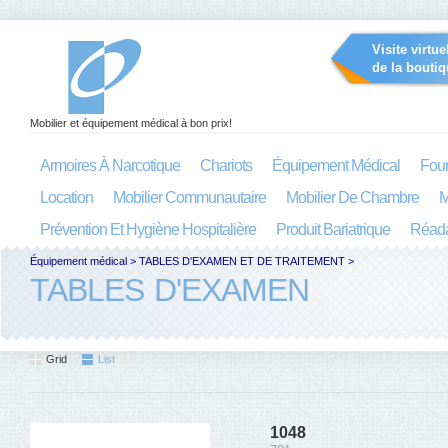
Visite virtue
de la boutiq
Mobilier et équipement médical à bon prix!
Armoires À Narcotique
Chariots
Équipement Médical
Four
Location
Mobilier Communautaire
Mobilier De Chambre
M
Prévention Et Hygiène Hospitalière
Produit Bariatrique
Réada
Équipement médical
>
TABLES D'EXAMEN ET DE TRAITEMENT
>
TABLES D'EXAMEN
Grid
List
1048