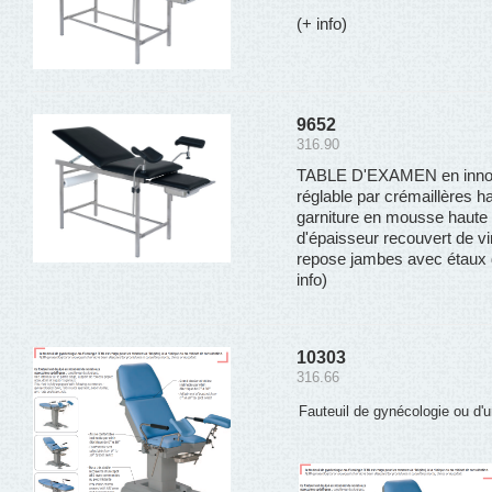
(+ info)
9652
316.90
TABLE D'EXAMEN en innox 
réglable par crémaillères h
garniture en mousse haute
d'épaisseur recouvert de vi
repose jambes avec étaux de
info)
10303
316.66
Fauteuil de gynécologie ou d'uro