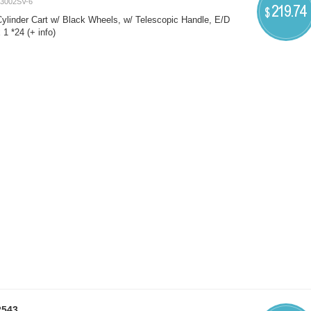
3002SV-6
219.74
$
Cylinder Cart w/ Black Wheels, w/ Telescopic Handle, E/D
 1 *24
(+ info)
2543