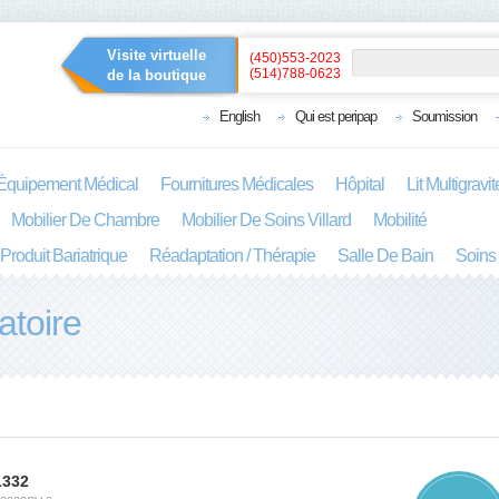
Visite virtuelle
(450)553-2023
(514)788-0623
de la boutique
English
Qui est peripap
Soumission
Équipement Médical
Fournitures Médicales
Hôpital
Lit Multigravi
Mobilier De Chambre
Mobilier De Soins Villard
Mobilité
Produit Bariatrique
Réadaptation / Thérapie
Salle De Bain
Soins
atoire
1332