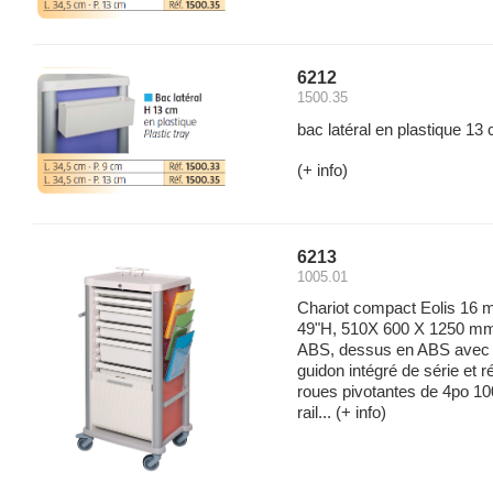
6212
1500.35
bac latéral en plastique 13
(+ info)
6213
1005.01
Chariot compact Eolis 16 
49"H, 510X 600 X 1250 mm.
ABS, dessus en ABS avec r
guidon intégré de série et r
roues pivotantes de 4po 10
rail...
(+ info)