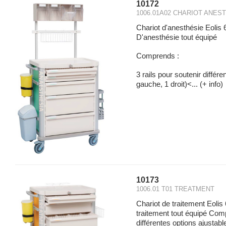
10172
1006.01A02 CHARIOT ANES
Chariot d'anesthésie Eo
D'anesthésie tout équipé
Comprends :
3 rails pour soutenir différ
gauche, 1 droit)<...
(+ info)
10173
1006.01 T01 TREATMENT
Chariot de traitement Eo
traitement tout équipé Comp
différentes options ajusta