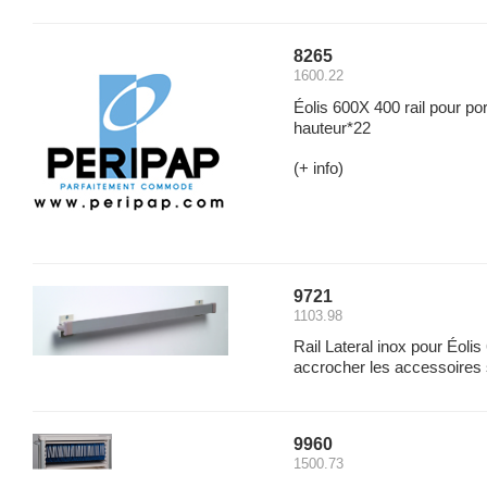
8265
1600.22
Éolis 600X 400 rail pour por
hauteur*22
(+ info)
9721
1103.98
Rail Lateral inox pour Éoli
accrocher les accessoires s
9960
1500.73