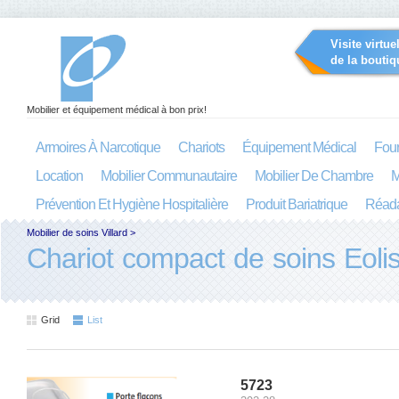
Visite virtue
de la boutiq
Mobilier et équipement médical à bon prix!
Armoires À Narcotique
Chariots
Équipement Médical
Four
Location
Mobilier Communautaire
Mobilier De Chambre
M
Prévention Et Hygiène Hospitalière
Produit Bariatrique
Réada
Mobilier de soins Villard
>
Chariot compact de soins Eoli
Grid
List
5723