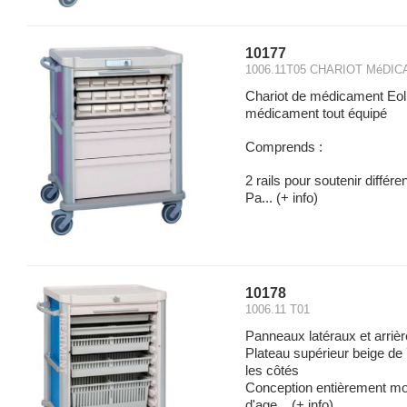
10177
1006.11T05 CHARIOT MéDI
Chariot de médicament E
médicament tout équipé
Comprends :
2 rails pour soutenir différ
Pa...
(+ info)
10178
1006.11 T01
Panneaux latéraux et arriè
Plateau supérieur beige de
les côtés
Conception entièrement mod
d'age...
(+ info)