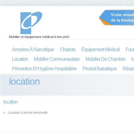
Visite virtue
de la boutiq
Mobilier et équipement médical à bon prix!
Armoires À Narcotique
Chariots
Équipement Médical
Four
Location
Mobilier Communautaire
Mobilier De Chambre
M
Prévention Et Hygiène Hospitalière
Produit Bariatrique
Réada
location
location
Location à terme mensuelle