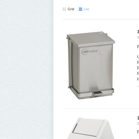
Grid
List
p
U
R
F
H
.