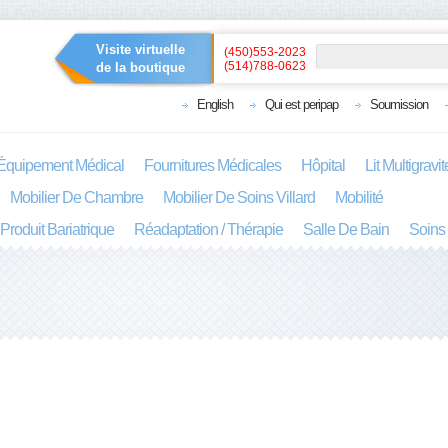
Visite virtuelle
(450)553-2023
(514)788-0623
de la boutique
English
Qui est peripap
Soumission
Équipement Médical
Fournitures Médicales
Hôpital
Lit Multigravi
Mobilier De Chambre
Mobilier De Soins Villard
Mobilité
Produit Bariatrique
Réadaptation / Thérapie
Salle De Bain
Soins