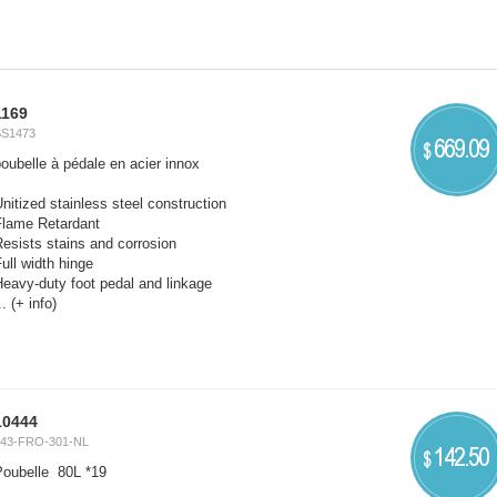
1169
SS1473
669.09
$
oubelle à pédale en acier innox
nitized stainless steel construction
Flame Retardant
esists stains and corrosion
ull width hinge
eavy-duty foot pedal and linkage
..
(+ info)
10444
243-FRO-301-NL
142.50
$
Poubelle 80L *19