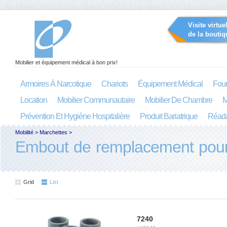
Visite virtue
de la boutiq
Mobilier et équipement médical à bon prix!
Armoires À Narcotique
Chariots
Équipement Médical
Four
Location
Mobilier Communautaire
Mobilier De Chambre
M
Prévention Et Hygiène Hospitalière
Produit Bariatrique
Réada
Mobilité
>
Marchettes
>
Embout de remplacement pour
Grid
List
7240