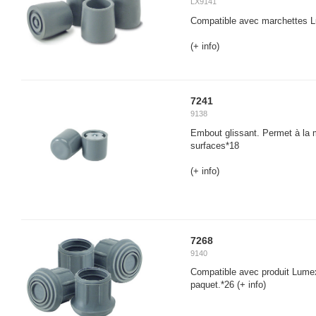
LX9141
Compatible avec marchettes L
(+ info)
7241
9138
Embout glissant. Permet à la m
surfaces*18
(+ info)
7268
9140
Compatible avec produit Lume
paquet.*26
(+ info)