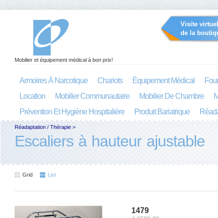
Visite virtue
de la boutiq
Mobilier et équipement médical à bon prix!
Armoires À Narcotique
Chariots
Équipement Médical
Four
Location
Mobilier Communautaire
Mobilier De Chambre
M
Prévention Et Hygiène Hospitalière
Produit Bariatrique
Réada
Réadaptation / Thérapie
>
Escaliers à hauteur ajustable
Grid
List
1479