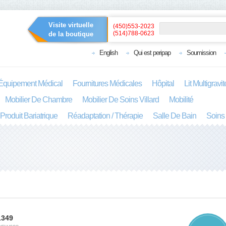
Visite virtuelle
(450)553-2023
(514)788-0623
de la boutique
English
Qui est peripap
Soumission
Équipement Médical
Fournitures Médicales
Hôpital
Lit Multigravi
Mobilier De Chambre
Mobilier De Soins Villard
Mobilité
Produit Bariatrique
Réadaptation / Thérapie
Salle De Bain
Soins
1349