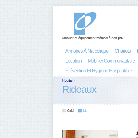
Mobilier et équipement médical à bon prix!
Armoires À Narcotique
Chariots
Location
Mobilier Communautaire
Prévention Et Hygiène Hospitalière
Hôpital
>
Rideaux
Grid
List