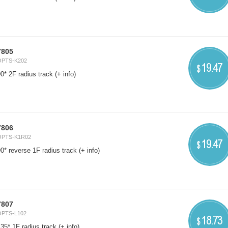
7805
OPTS-K202
19.47
$
0* 2F radius track
(+ info)
7806
OPTS-K1R02
19.47
$
0* reverse 1F radius track
(+ info)
7807
OPTS-L102
18.73
$
35* 1F radius track
(+ info)