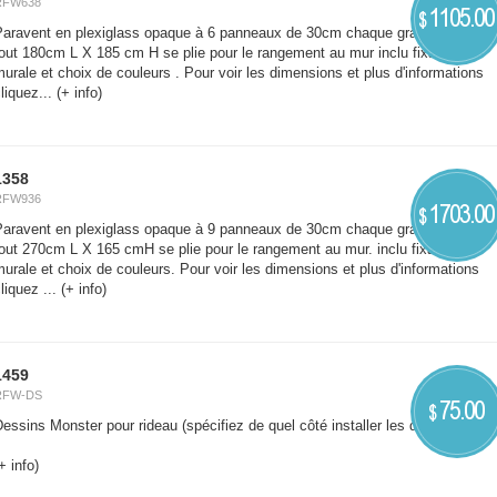
RFW638
1105.00
$
Paravent en plexiglass opaque à 6 panneaux de 30cm chaque grandeur Hors-
out 180cm L X 185 cm H se plie pour le rangement au mur inclu fixation
urale et choix de couleurs . Pour voir les dimensions et plus d'informations
liquez...
(+ info)
1358
RFW936
1703.00
$
Paravent en plexiglass opaque à 9 panneaux de 30cm chaque grandeur Hors-
out 270cm L X 165 cmH se plie pour le rangement au mur. inclu fixation
urale et choix de couleurs. Pour voir les dimensions et plus d'informations
liquez ...
(+ info)
1459
RFW-DS
75.00
$
essins Monster pour rideau (spécifiez de quel côté installer les dessin *18
+ info)