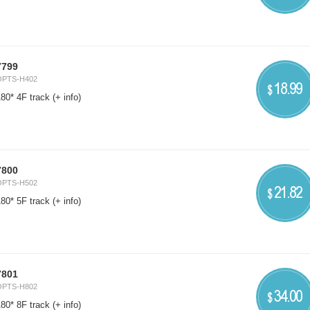
7799
OPTS-H402
18.99
$
80* 4F track
(+ info)
7800
OPTS-H502
21.82
$
80* 5F track
(+ info)
7801
OPTS-H802
34.00
$
80* 8F track
(+ info)