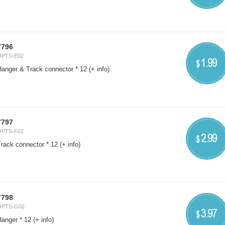
7796
OPTS-E02
1.99
$
Hanger & Track connector * 12
(+ info)
7797
OPTS-F02
2.99
$
Track connector * 12
(+ info)
7798
OPTS-G02
3.97
$
Hanger * 12
(+ info)