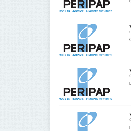
(
C
E