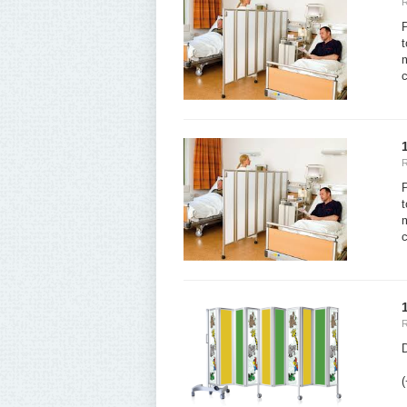
t
m
c
t
m
c
D
(