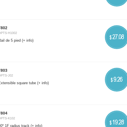
7802
OPTS-H1002
27.08
$
ail de 5 pied
(+ info)
7803
OPTS-J02
9.26
$
Extensible square tube
(+ info)
7804
OPTS-K102
19.28
$
0* 1F radius track
(+ info)