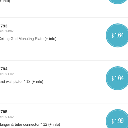
+ info)
7793
OPTS-B02
1.64
$
eiling Grid Monuting Plate
(+ info)
7794
OPTS-C02
1.64
$
nd wall plate. * 12
(+ info)
7795
OPTS-D02
1.99
$
Hanger & tube connector * 12
(+ info)