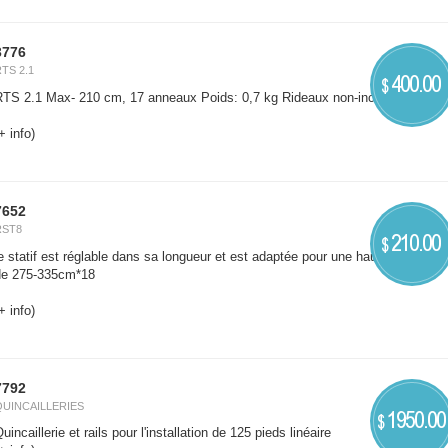
3776
TS 2.1
400.00
$
RTS 2.1 Max- 210 cm, 17 anneaux Poids: 0,7 kg Rideaux non-inclus: *17
+ info)
7652
RST8
210.00
$
e statif est réglable dans sa longueur et est adaptée pour une hauteur de pièc
de 275-335cm*18
+ info)
7792
QUINCAILLERIES
1950.00
$
uincaillerie et rails pour l'installation de 125 pieds linéaire