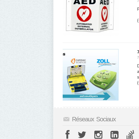
7
P
(
7
D
a
s
(
Réseaux Sociaux