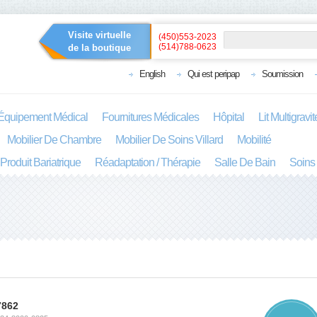
Visite virtuelle
(450)553-2023
(514)788-0623
de la boutique
English
Qui est peripap
Soumission
Équipement Médical
Fournitures Médicales
Hôpital
Lit Multigravi
Mobilier De Chambre
Mobilier De Soins Villard
Mobilité
Produit Bariatrique
Réadaptation / Thérapie
Salle De Bain
Soins
7862