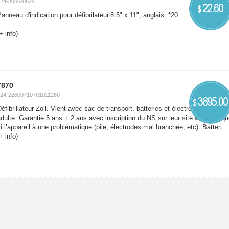
24-8000-0825
22.60
$
anneau d'indication pour défibrilateur.8.5" x 11", anglais. *20
+ info)
7870
24-22600710701011260
3895.00
$
éfibrillateur Zoll. Vient avec sac de transport, batteries et électrodes
dulte. Garantie 5 ans + 2 ans avec inscription du NS sur leur site web. Indiq
i l’appareil à une problématique (pile, électrodes mal branchée, etc). Batteri...
+ info)