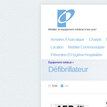
Mobilier et équipement médical à bon prix!
Armoires À Narcotique
Chariots
Location
Mobilier Communautaire
Prévention Et Hygiène Hospitalière
Équipement médical
>
Défibrillateur
Grid
List