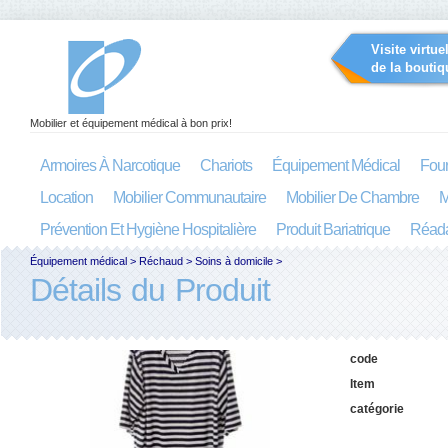
Visite virtue
de la boutiq
Mobilier et équipement médical à bon prix!
Armoires À Narcotique
Chariots
Équipement Médical
Four
Location
Mobilier Communautaire
Mobilier De Chambre
M
Prévention Et Hygiène Hospitalière
Produit Bariatrique
Réada
Équipement médical
>
Réchaud
>
Soins à domicile
>
Détails du Produit
code
Item
catégorie