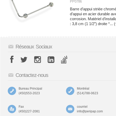
PP0786
Barre d’appui striée chromé
d’appui en acier durable av
corrosion. Matériel d’instal
: 3,8 cm (1 1/2”) droite *...
(
Réseaux Sociaux
Contactez-nous
Bureau Principal
Montréal
(450)553-2023
(514)788-0623
Fax
courriel
(450)227-2081
info@peripap.com