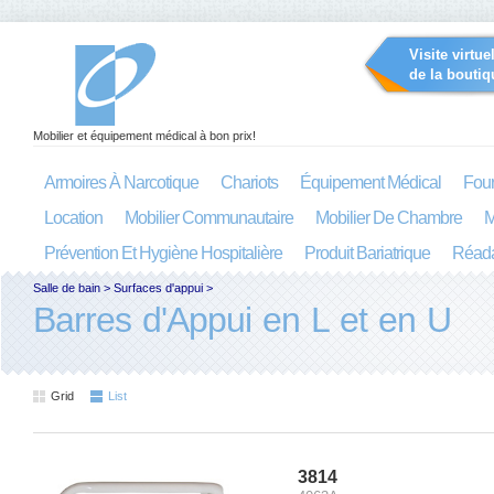
Visite virtue
de la boutiq
Mobilier et équipement médical à bon prix!
Armoires À Narcotique
Chariots
Équipement Médical
Four
Location
Mobilier Communautaire
Mobilier De Chambre
M
Prévention Et Hygiène Hospitalière
Produit Bariatrique
Réada
Salle de bain
>
Surfaces d'appui
>
Barres d'Appui en L et en U
Grid
List
3814