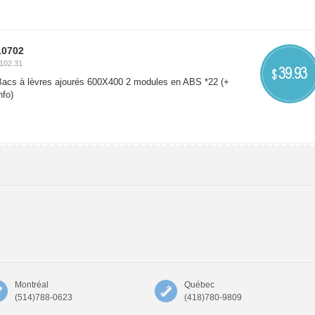
10702
102.31
39.93
$
Bacs à lèvres ajourés 600X400 2 modules en ABS *22
(+
nfo)
Montréal
Québec
(514)788-0623
(418)780-9809