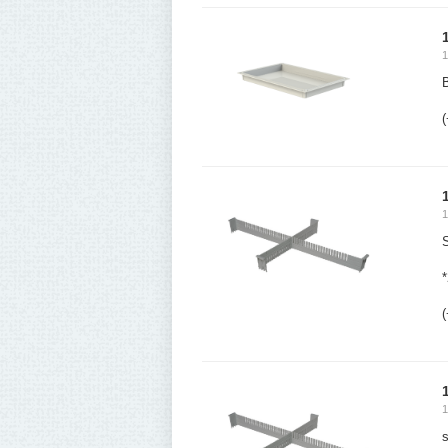
1
(
1
S
(
1
s