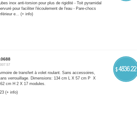
ubes inox anti-torsion pour plus de rigidité - Toit pyramidal
ervuré pour faciliter l'écoulement de l'eau - Pare-chocs
nférieur e...
(+ info)
10688
007.57
4836.22
$
rmoire de transfert à volet roulant. Sans accessoires,
sans verrouillage. Dimensions: 134 cm L X 57 cm P X
162 cm H 2 X 17 modules.
*23
(+ info)