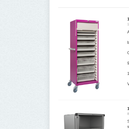
1
A
b
V
8
S