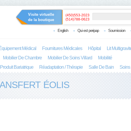
Visite virtuelle
(450)553-2023
(514)788-0623
de la boutique
English
Qui est peripap
Soumission
Équipement Médical
Fournitures Médicales
Hôpital
Lit Multigravi
Mobilier De Chambre
Mobilier De Soins Villard
Mobilité
Produit Bariatrique
Réadaptation / Thérapie
Salle De Bain
Soins
ANSFERT ÉOLIS