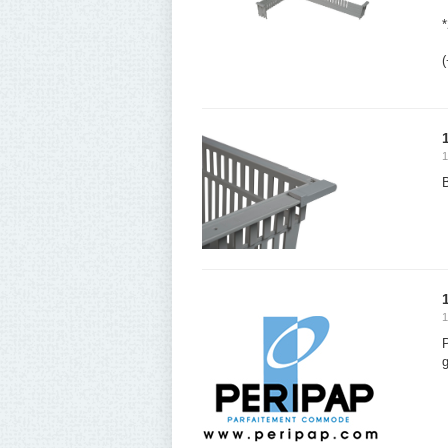
(
1
B
1
P
g