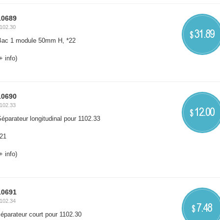
10689
102.30
31.89
$
Bac 1 module 50mm H, *22
+ info)
10690
102.33
12.00
$
éparateur longitudinal pour 1102.33
*21
+ info)
10691
102.34
7.48
$
éparateur court pour 1102.30