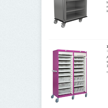
t
n
i
1
A