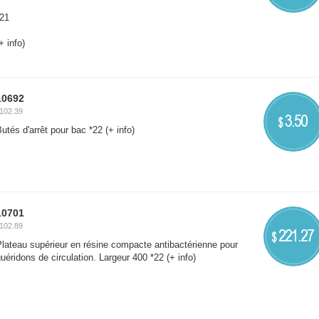
*21
+ info)
10692
102.39
3.50
$
utés d'arrêt pour bac *22
(+ info)
10701
102.89
221.27
$
lateau supérieur en résine compacte antibactérienne pour
uéridons de circulation. Largeur 400 *22
(+ info)