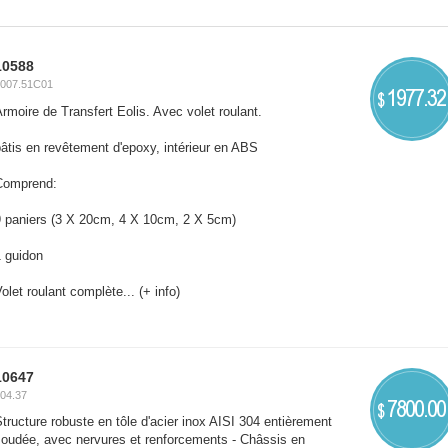
10588
007.51C01
1977.32
$
rmoire de Transfert Eolis. Avec volet roulant.
âtis en revêtement d'epoxy, intérieur en ABS
Comprend:
9 paniers (3 X 20cm, 4 X 10cm, 2 X 5cm)
1 guidon
olet roulant complète...
(+ info)
10647
04.37
7800.00
$
tructure robuste en tôle d'acier inox AISI 304 entièrement
soudée, avec nervures et renforcements - Châssis en