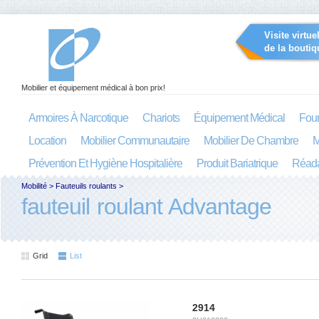
Visite virtue
de la boutiq
Mobilier et équipement médical à bon prix!
Armoires À Narcotique
Chariots
Équipement Médical
Four
Location
Mobilier Communautaire
Mobilier De Chambre
M
Prévention Et Hygiène Hospitalière
Produit Bariatrique
Réada
Mobilité
>
Fauteuils roulants
>
fauteuil roulant Advantage
Grid
List
2914