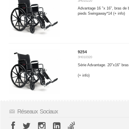
3H010220
Advantage 16 "x 16", bras de 
pieds Swingaway*14
(+ info)
9254
3H010320
Série Advantage. 20"x16" bras
(+ info)
Réseaux Sociaux