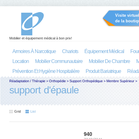
Visite virtue
de la boutiq
Mobilier et équipement médical à bon prix!
Armoires À Narcotique
Chariots
Équipement Médical
Four
Location
Mobilier Communautaire
Mobilier De Chambre
M
Prévention Et Hygiène Hospitalière
Produit Bariatrique
Réada
Réadaptation / Thérapie
>
Orthopédie
>
Support Orthopédique
>
Membre Supérieur
>
support d'épaule
Grid
List
940