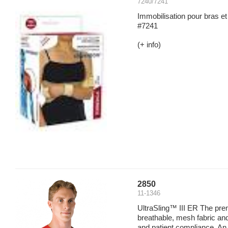
7240/7241
Immobilisation pour bras e
#7241
(+ info)
2850
11-1346
UltraSling™ III ER The premi
breathable, mesh fabric an
and patient compliance. An e