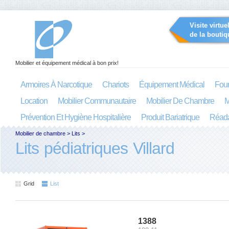
Visite virtue
de la boutiq
Mobilier et équipement médical à bon prix!
Armoires À Narcotique
Chariots
Équipement Médical
Four
Location
Mobilier Communautaire
Mobilier De Chambre
M
Prévention Et Hygiène Hospitalière
Produit Bariatrique
Réada
Mobilier de chambre
>
Lits
>
Lits pédiatriques Villard
Grid
List
1388