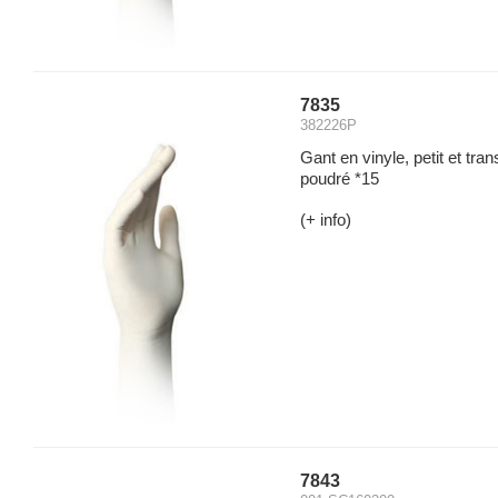
7835
382226P
Gant en vinyle, petit et tr
poudré *15
(+ info)
7843