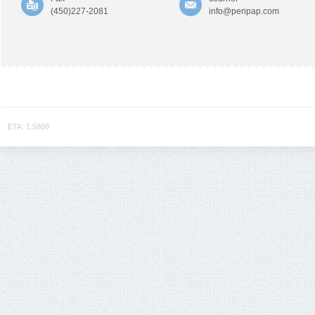
(450)227-2081
info@peripap.com
ETA: 1.5809