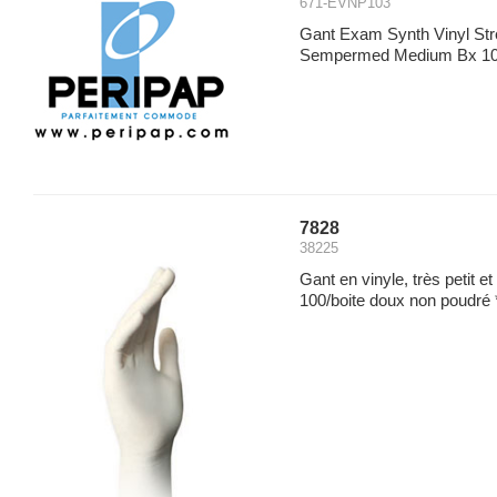
671-EVNP103
Gant Exam Synth Vinyl Str
Sempermed Medium Bx 1
7828
38225
Gant en vinyle, très petit e
100/boite doux non poudré 