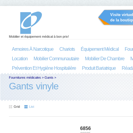
Visite virtue
de la boutiq
Mobilier et équipement médical à bon prix!
Armoires À Narcotique
Chariots
Équipement Médical
Four
Location
Mobilier Communautaire
Mobilier De Chambre
M
Prévention Et Hygiène Hospitalière
Produit Bariatrique
Réada
Fournitures médicales
>
Gants
>
Gants vinyle
Grid
List
6856