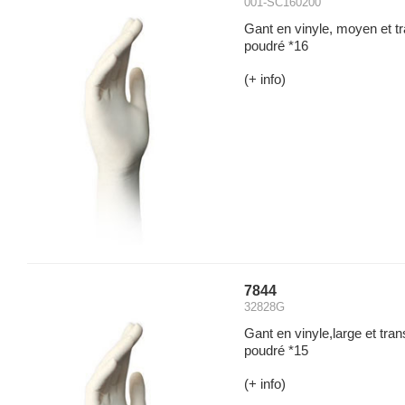
001-SC160200
Gant en vinyle, moyen et t
poudré *16
(+ info)
7844
32828G
Gant en vinyle,large et tra
poudré *15
(+ info)