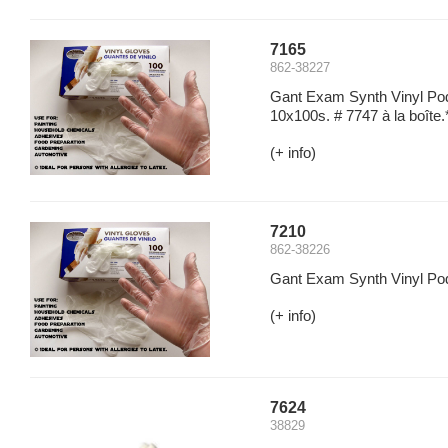
7165
862-38227
Gant Exam Synth Vinyl Pod
10x100s. # 7747 à la boîte.
(+ info)
7210
862-38226
Gant Exam Synth Vinyl Pode
(+ info)
7624
38829