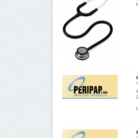
8
(
8