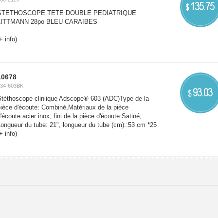
135.75
$
STETHOSCOPE TETE DOUBLE PEDIATRIQUE
LITTMANN 28po BLEU CARAIBES
+ info)
10678
34-603BK
93.03
$
Stéthoscope cliniique Adscope® 603 (ADC)Type de la
ièce d'écoute: Combiné,Matériaux de la pièce
'écoute:acier inox, fini de la pièce d'écoute:Satiné,
ongueur du tube: 21", longueur du tube (cm)::53 cm *25
+ info)