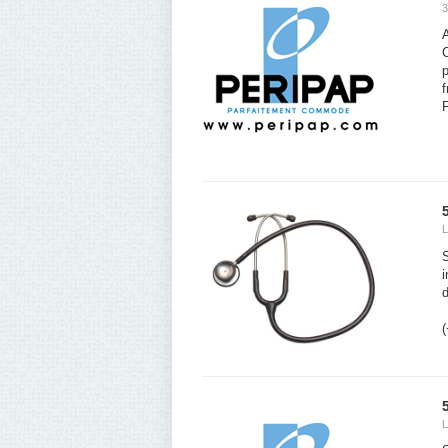
3
p
f
F
L
S
i
d
(