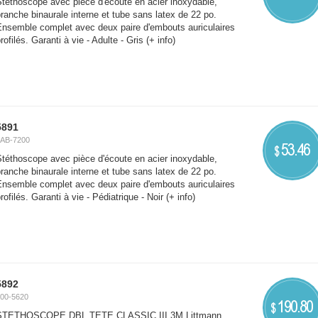
téthoscope avec pièce d'écoute en acier inoxydable,
ranche binaurale interne et tube sans latex de 22 po.
Ensemble complet avec deux paire d'embouts auriculaires
rofilés. Garanti à vie - Adulte - Gris
(+ info)
5891
AB-7200
53.46
$
téthoscope avec pièce d'écoute en acier inoxydable,
ranche binaurale interne et tube sans latex de 22 po.
Ensemble complet avec deux paire d'embouts auriculaires
rofilés. Garanti à vie - Pédiatrique - Noir
(+ info)
5892
00-5620
190.80
$
STETHOSCOPE DBL TETE CLASSIC III,3M Littmann