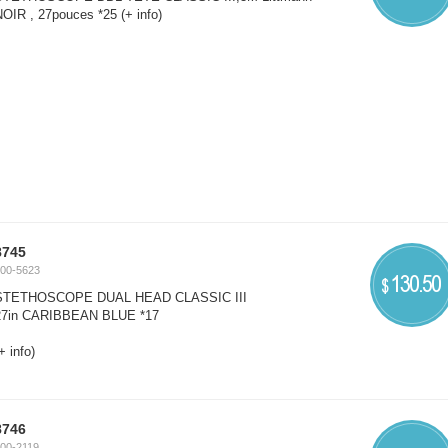
NOIR , 27pouces *25
(+ info)
8745
00-5623
130.50
$
STETHOSCOPE DUAL HEAD CLASSIC III
27in CARIBBEAN BLUE *17
+ info)
8746
00-2119