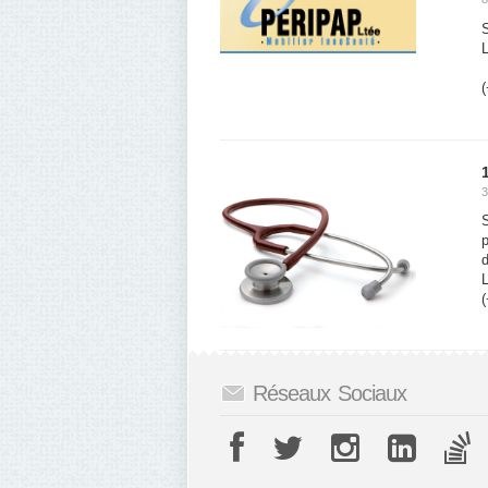
(
3
p
d
L
(
Réseaux Sociaux