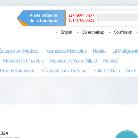
Visite virtuelle
(450)553-2023
(514)788-0623
de la boutique
English
Qui est peripap
Soumission
Équipement Médical
Fournitures Médicales
Hôpital
Lit Multigravi
Mobilier De Chambre
Mobilier De Soins Villard
Mobilité
Produit Bariatrique
Réadaptation / Thérapie
Salle De Bain
Soins
1324