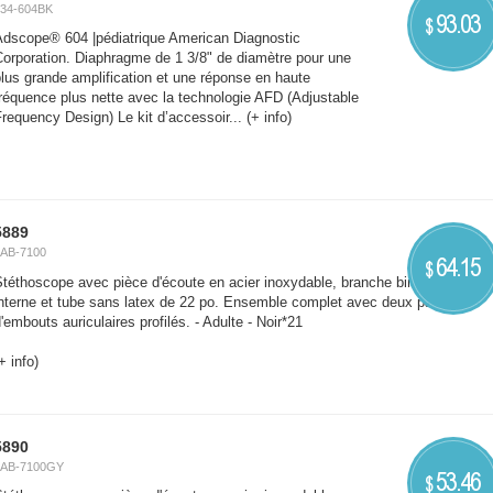
34-604BK
93.03
$
Adscope® 604 |pédiatrique American Diagnostic
Corporation. Diaphragme de 1 3/8" de diamètre pour une
lus grande amplification et une réponse en haute
réquence plus nette avec la technologie AFD (Adjustable
requency Design) Le kit d’accessoir...
(+ info)
5889
AB-7100
64.15
$
téthoscope avec pièce d'écoute en acier inoxydable, branche binaurale
nterne et tube sans latex de 22 po. Ensemble complet avec deux paire
'embouts auriculaires profilés. - Adulte - Noir*21
+ info)
5890
LAB-7100GY
53.46
$