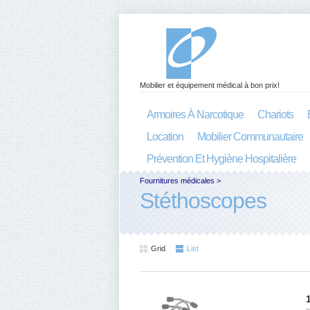
Mobilier et équipement médical à bon prix!
Armoires À Narcotique
Chariots
Location
Mobilier Communautaire
Prévention Et Hygiène Hospitalière
Fournitures médicales
>
Stéthoscopes
Grid
List