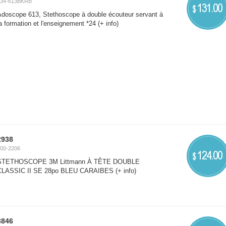
334-613BKRB
131.00
$
Adoscope 613, Stethoscope à double écouteur servant à
a formation et l'enseignement *24
(+ info)
2938
00-2206
124.00
$
STETHOSCOPE 3M Littmann À TÊTE DOUBLE
CLASSIC II SE 28po BLEU CARAIBES
(+ info)
3846