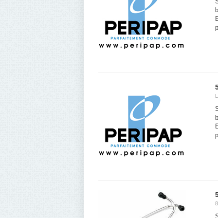
S
b
p
L
S
b
p
8