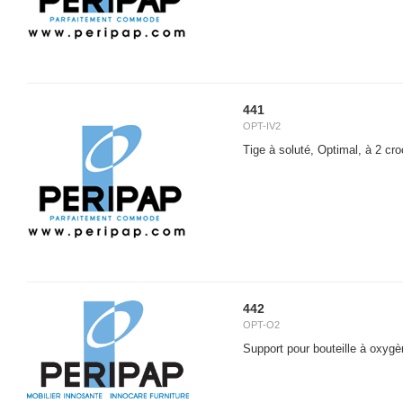
441
OPT-IV2
Tige à soluté, Optimal, à 2 cr
442
OPT-O2
Support pour bouteille à oxygè