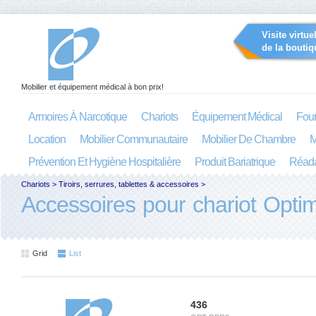
Visite virtue
de la boutiq
Mobilier et équipement médical à bon prix!
Armoires À Narcotique
Chariots
Équipement Médical
Four
Location
Mobilier Communautaire
Mobilier De Chambre
M
Prévention Et Hygiène Hospitalière
Produit Bariatrique
Réada
Chariots
>
Tiroirs, serrures, tablettes & accessoires
>
Accessoires pour chariot Opti
Grid
List
436