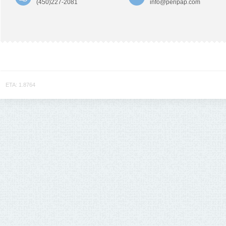
(450)227-2081
info@peripap.com
ETA: 1.8764