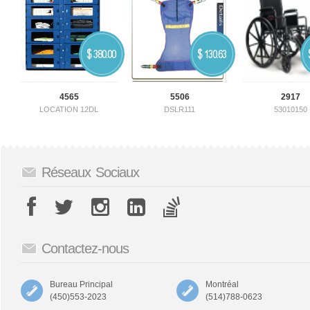
$
$
380.00
130.63
4565
5506
2917
LOCATION 12DL
DSLR111
53010150
Réseaux Sociaux
Contactez-nous
Bureau Principal
Montréal
(450)553-2023
(514)788-0623