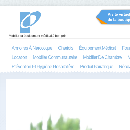
Visite virtue
de la boutiq
Mobilier et équipement médical à bon prix!
Armoires À Narcotique
Chariots
Équipement Médical
Four
Location
Mobilier Communautaire
Mobilier De Chambre
M
Prévention Et Hygiène Hospitalière
Produit Bariatrique
Réada