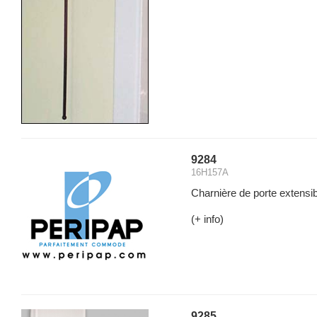
9284
16H157A
Charnière de porte extensibl
(+ info)
9285