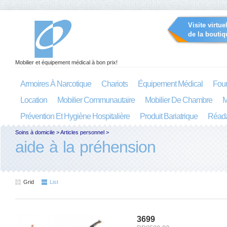
Visite virtue
de la boutiq
Mobilier et équipement médical à bon prix!
Armoires À Narcotique
Chariots
Équipement Médical
Four
Location
Mobilier Communautaire
Mobilier De Chambre
M
Prévention Et Hygiène Hospitalière
Produit Bariatrique
Réada
Soins à domicile
>
Articles personnel
>
aide à la préhension
Grid
List
3699