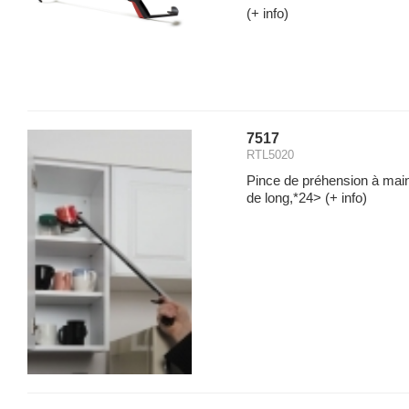
(+ info)
7517
RTL5020
Pince de préhension à mai
de long,*24>
(+ info)