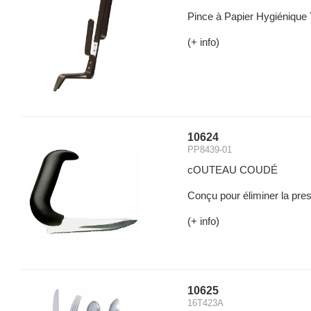
Pince à Papier Hygiénique 
(+ info)
10624
PP8439-01
cOUTEAU COUDÉ
Conçu pour éliminer la pres
(+ info)
10625
16T423A