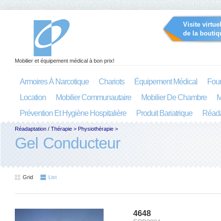
Visite virtue
de la boutiq
Mobilier et équipement médical à bon prix!
Armoires À Narcotique
Chariots
Équipement Médical
Four
Location
Mobilier Communautaire
Mobilier De Chambre
M
Prévention Et Hygiène Hospitalière
Produit Bariatrique
Réada
Réadaptation / Thérapie
>
Physiothérapie
>
Gel Conducteur
Grid
List
4648