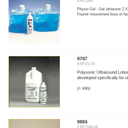
ERP2084
Physio Gel - Gel ultrasons 2 X 
Fournit mouvement lisse et fac
9787
ERP2117A
Polysonic Ultrasound Lotion 
developed specifically for u
(+ info)
9884
ERP2084-08