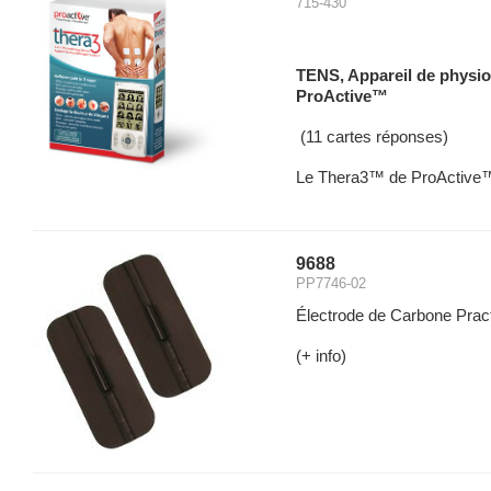
715-430
TENS, Appareil de physi
ProActive™
(11 cartes réponses)
Le Thera3™ de ProActive™, 
9688
PP7746-02
Électrode de Carbone Practi
(+ info)