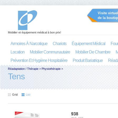
Visite virtue
de la boutiq
Mobilier et équipement médical à bon prix!
Armoires À Narcotique
Chariots
Équipement Médical
Four
Location
Mobilier Communautaire
Mobilier De Chambre
M
Prévention Et Hygiène Hospitalière
Produit Bariatrique
Réada
Réadaptation / Thérapie
>
Physiothérapie
>
Tens
Grid
List
938