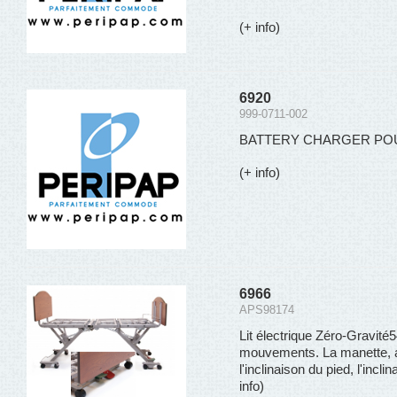
(+ info)
6920
999-0711-002
BATTERY CHARGER POUR 
(+ info)
6966
APS98174
Lit électrique Zéro-Gravi
mouvements. La manette, au
l'inclinaison du pied, l'inclin
info)