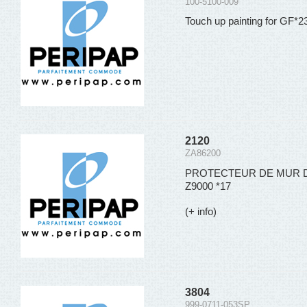
100-5100-009
Touch up painting for GF*2
2120
ZA86200
PROTECTEUR DE MUR DE
Z9000 *17
(+ info)
3804
999-0711-053SP