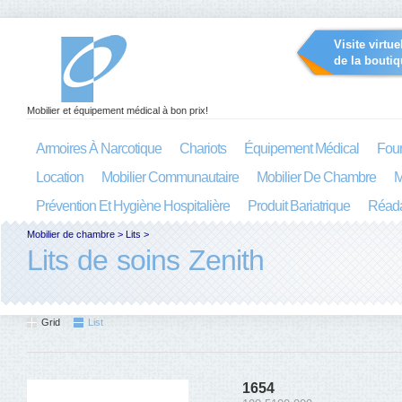
Visite virtue
de la boutiq
Mobilier et équipement médical à bon prix!
Armoires À Narcotique
Chariots
Équipement Médical
Four
Location
Mobilier Communautaire
Mobilier De Chambre
M
Prévention Et Hygiène Hospitalière
Produit Bariatrique
Réada
Mobilier de chambre
>
Lits
>
Lits de soins Zenith
Grid
List
1654