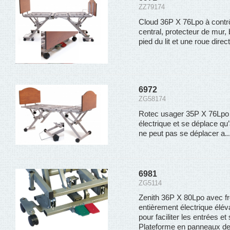
ZZ79174
Cloud 36P X 76Lpo à contrô
central, protecteur de mur,
pied du lit et une roue direct
6972
ZG58174
Rotec usager 35P X 76Lpo q
électrique et se déplace qu’à
ne peut pas se déplacer a..
6981
ZG5114
Zenith 36P X 80Lpo avec fre
entièrement électrique élév
pour faciliter les entrées et
Plateforme en panneaux de