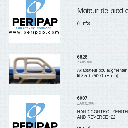
Moteur de pied de
(+ info)
6826
ZA85300
Adaptateur pou augmenter la
lit Zénith 5000.
(+ info)
6907
ZA831306
HAND CONTROL ZENITH
AND REVERSE *22
(+ info)