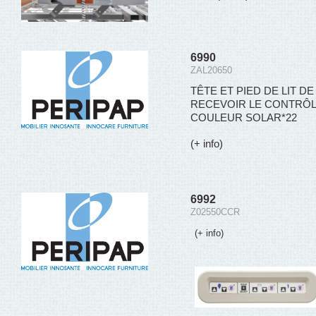
6990
ZAL20650
TÊTE ET PIED DE LIT 
RECEVOIR LE CONTRÔLE
COULEUR SOLAR*22
(+ info)
6992
Z02550CCR
(+ info)