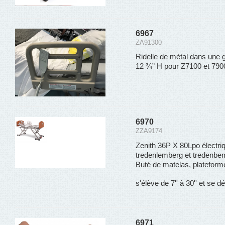
6967
ZA91300
Ridelle de métal dans une
12 ¾” H pour Z7100 et 790
6970
ZZA9174
Zenith 36P X 80Lpo électriq
tredenlemberg et tredenbemb
Buté de matelas, plateforme 
s'élève de 7'' à 30'' et se dé
6971