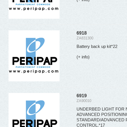
6918
ZA831300
Battery back up kit*22
(+ info)
6919
ZA90010
UNDERBED LIGHT FOR N
ADVANCED POSITIONIN
STANDARD/ADVANCED P
CONTROL.*17