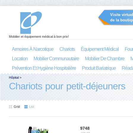
Visite virtue
de la boutiq
Mobilier et équipement médical à bon prix!
Armoires À Narcotique
Chariots
Équipement Médical
Four
Location
Mobilier Communautaire
Mobilier De Chambre
M
Prévention Et Hygiène Hospitalière
Produit Bariatrique
Réada
Hôpital
>
Chariots pour petit-déjeuners
Grid
List
9748