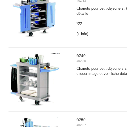
402.33
Chariots pour petit-déjeuners. P
détaillé
*22
(+ info)
9749
402.30
Chariots pour petit-déjeuners s
cliquer image et voir fiche détai
9750
402.37