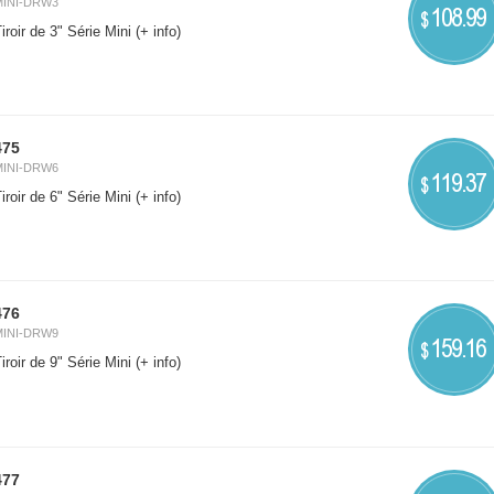
MINI-DRW3
108.99
$
iroir de 3" Série Mini
(+ info)
475
MINI-DRW6
119.37
$
iroir de 6" Série Mini
(+ info)
476
MINI-DRW9
159.16
$
iroir de 9" Série Mini
(+ info)
477