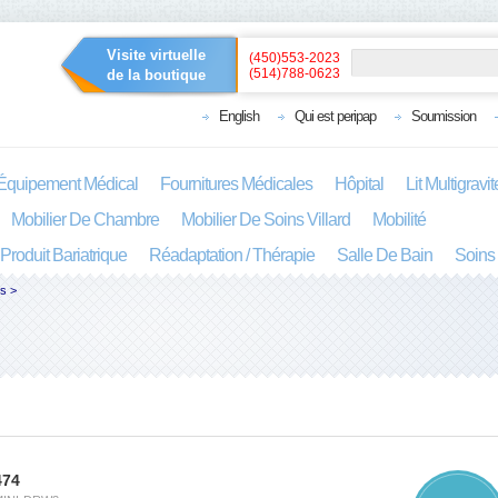
Visite virtuelle
(450)553-2023
(514)788-0623
de la boutique
English
Qui est peripap
Soumission
Équipement Médical
Fournitures Médicales
Hôpital
Lit Multigravi
Mobilier De Chambre
Mobilier De Soins Villard
Mobilité
Produit Bariatrique
Réadaptation / Thérapie
Salle De Bain
Soins
es
>
474