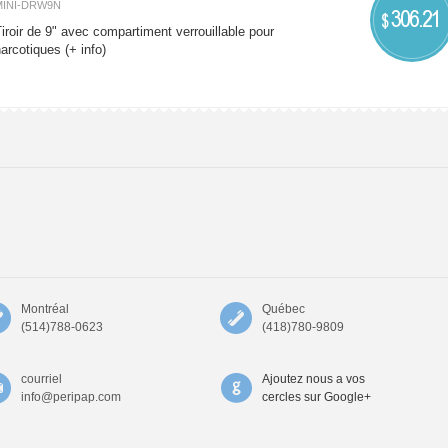
MINI-DRW9N
306.21
$
iroir de 9" avec compartiment verrouillable pour
narcotiques
(+ info)
Montréal
Québec
(514)788-0623
(418)780-9809
courriel
Ajoutez nous a vos
info@peripap.com
cercles sur Google+