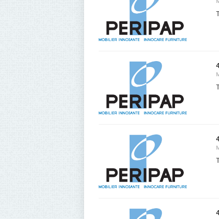
T
T
T