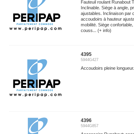
Fauteuil roulant Runabout T
Inclinable. Siège à angle, p
ajustables. Inclinaison par 
accoudoirs à hauteur ajust
mobilité. Siège confortable
couss...
(+ info)
4395
5944G427
Accoudoirs pleine longueur
4396
5944G857