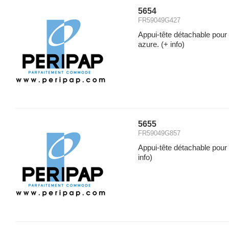
5654
FR59049G427
Appui-tête détachable pour
azure.
(+ info)
5655
FR59049G857
Appui-tête détachable pour
info)