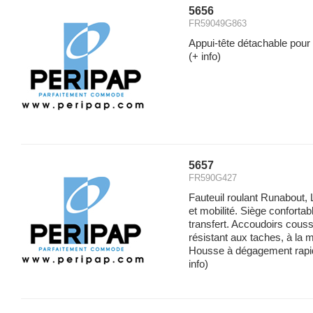
5656
FR59049G863
Appui-tête détachable pou
(+ info)
5657
FR590G427
Fauteuil roulant Runabout,
et mobilité. Siège confortabl
transfert. Accoudoirs cous
résistant aux taches, à la mo
Housse à dégagement rapide p
info)