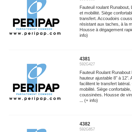
Fauteuil roulant Runabout,
et mobilité. Siège confortabl
transfert. Accoudoirs cous
résistant aux taches, à la mo
Housse à dégagement rapide p
info)
4381
592G427
Fauteuil Roulant Runabout
hauteur ajustable 8" à 12".
facilitent le transfert latéra
mobilité. Siège confortable
coussinées. Housse de viny
...
(+ info)
4382
592G857