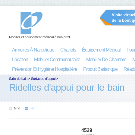
Visite virtue
de la boutiq
Mobilier et équipement médical à bon prix!
Armoires À Narcotique
Chariots
Équipement Médical
Four
Location
Mobilier Communautaire
Mobilier De Chambre
M
Prévention Et Hygiène Hospitalière
Produit Bariatrique
Réada
Salle de bain
>
Surfaces d'appui
>
Ridelles d'appui pour le bain
Grid
List
4529