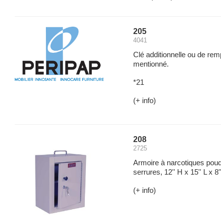
205
4041
Clé additionnelle ou de rem
mentionné.
*21
(+ info)
208
2725
Armoire à narcotiques pou
serrures, 12'' H x 15'' L x 8'
(+ info)