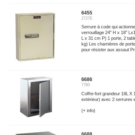
6455
2727E
Serrure à code qui actionn
verrouillage 24” H x 18” 
L x 31 cm P) 1 porte, 2 tabl
kg) Les charnières de porte
pour résister aux assaut Pré
6686
7780
Coffre-fort grandeur 18L X 
extérieur) avec 2 serrures et
(+ info)
6688