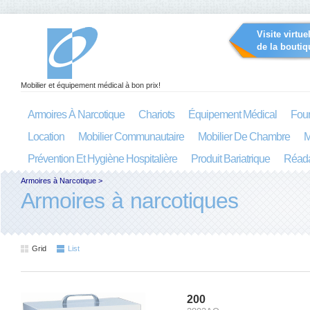
Visite virtue
de la boutiq
Mobilier et équipement médical à bon prix!
Armoires À Narcotique
Chariots
Équipement Médical
Four
Location
Mobilier Communautaire
Mobilier De Chambre
M
Prévention Et Hygiène Hospitalière
Produit Bariatrique
Réada
Armoires à Narcotique
>
Armoires à narcotiques
Grid
List
200