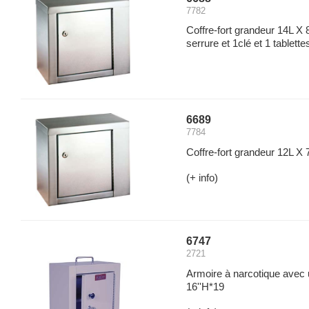
7782
Coffre-fort grandeur 14L X 
serrure et 1clé et 1 tablette
6689
7784
Coffre-fort grandeur 12L X 
(+ info)
6747
2721
Armoire à narcotique avec u
16''H*19