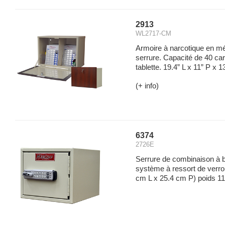
2913
WL2717-CM
Armoire à narcotique en mét
serrure. Capacité de 40 cart
tablette. 19.4” L x 11” P x 1
(+ info)
6374
2726E
Serrure de combinaison à b
système à ressort de verro
cm L x 25.4 cm P) poids 11 