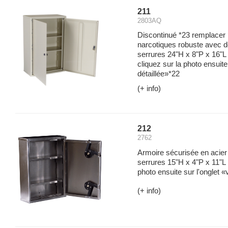
211
2803AQ
Discontinué *23 remplacer 
narcotiques robuste avec d
serrures 24"H x 8"P x 16"L 
cliquez sur la photo ensuite 
détaillée»*22
(+ info)
212
2762
Armoire sécurisée en acier
serrures 15"H x 4"P x 11"L 
photo ensuite sur l'onglet «v
(+ info)