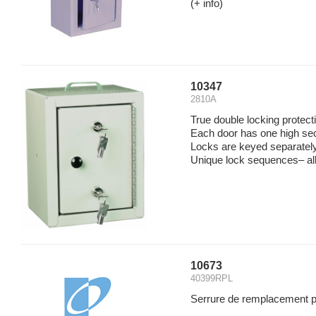
(+ info)
10347
2810A
True double locking protect
Each door has one high secu
Locks are keyed separately
Unique lock sequences– all 
10673
40399RPL
Serrure de remplacement p