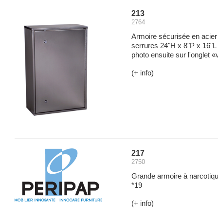
213
2764
Armoire sécurisée en acier
serrures 24"H x 8"P x 16"L 
photo ensuite sur l'onglet «v
(+ info)
217
2750
Grande armoire à narcotiqu
*19
(+ info)