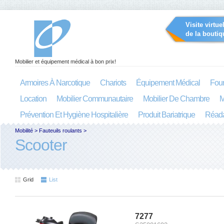
Visite virtue
de la boutiq
Mobilier et équipement médical à bon prix!
Armoires À Narcotique
Chariots
Équipement Médical
Four
Location
Mobilier Communautaire
Mobilier De Chambre
M
Prévention Et Hygiène Hospitalière
Produit Bariatrique
Réada
Mobilité
>
Fauteuils roulants
>
Scooter
Grid
List
7277