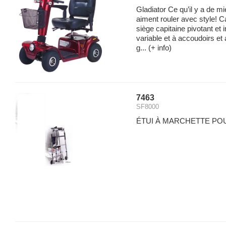
Gladiator Ce qu’il y a de m
aiment rouler avec style! Ca
siège capitaine pivotant et 
variable et à accoudoirs et 
g...
(+ info)
7463
SF8000
ÉTUI À MARCHETTE P