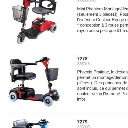
S35001692
Mini Phantom Montage/dém
(seulement 3 pièces!). Pour 
l’extérieur.Couleur Rouge o
* conception à 3 roues perm
rayon aussi petit que 91,5 c
7278
S35015
Phoenix Pratique, le desi
permet un montage/démonta
pièces!). Des panneaux de 
sont inclus, ce qui permet 
couleur selon l’humeur! Pour l
info)
7279
S35005