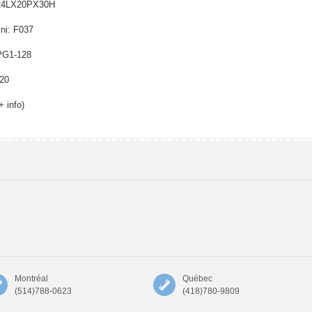
24LX20PX30H
ini: F037
PG1-128
*20
+ info)
Montréal
Québec
(514)788-0623
(418)780-9809