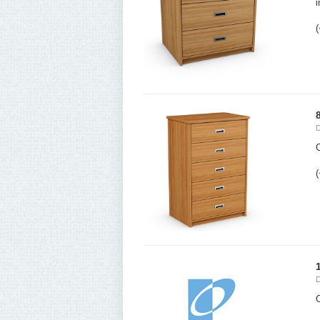
i
(
(