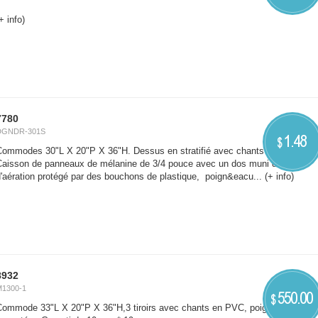
+ info)
7780
DGNDR-301S
1.48
$
Commodes 30"L X 20"P X 36"H. Dessus en stratifié avec chants en PVC.
Caisson de panneaux de mélanine de 3/4 pouce avec un dos muni de trous
'aération protégé par des bouchons de plastique, poign&eacu...
(+ info)
8932
M1300-1
550.00
$
Commode 33"L X 20"P X 36"H,3 tiroirs avec chants en PVC, poignés