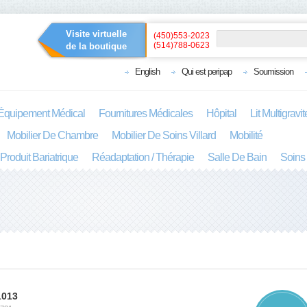
Visite virtuelle
(450)553-2023
(514)788-0623
de la boutique
English
Qui est peripap
Soumission
Équipement Médical
Fournitures Médicales
Hôpital
Lit Multigravi
Mobilier De Chambre
Mobilier De Soins Villard
Mobilité
Produit Bariatrique
Réadaptation / Thérapie
Salle De Bain
Soins
1013