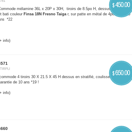
781
450.00
$
Commode mélamine 36L x 20P x 30H, tiroirs de 8.5po H, dessus en stratifié
t bati couleur
Finsa 18N Fresno Taiga
r, sur patte en métal de 4po garanti 5
ans *22
+ info)
4571
TIRPLI
650.00
$
ommode 4 tiroirs 30 X 21.5 X 45 H dessus en stratifié, coulisse simple
arantie de 10 ans *19 !
+ info)
6660