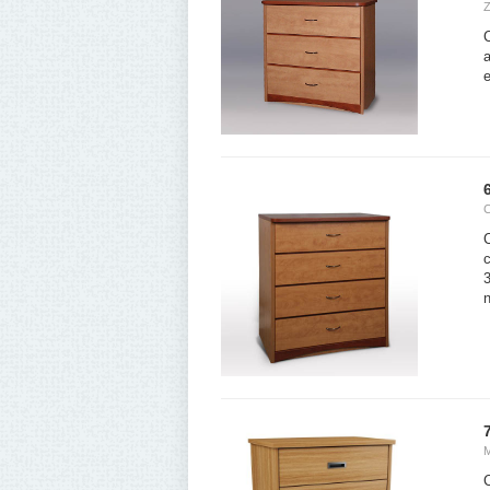
e
c
n