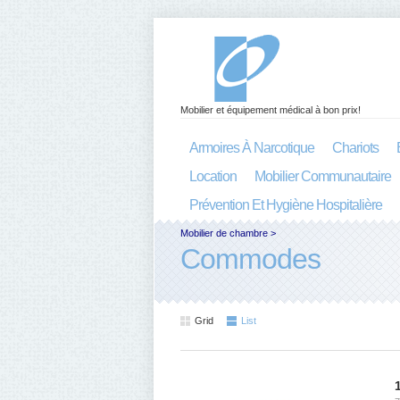
Mobilier et équipement médical à bon prix!
Armoires À Narcotique
Chariots
Location
Mobilier Communautaire
Prévention Et Hygiène Hospitalière
Mobilier de chambre
>
Commodes
Grid
List