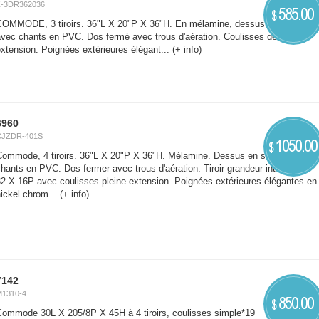
Z-3DR362036
585.00
$
COMMODE, 3 tiroirs. 36"L X 20"P X 36"H. En mélamine, dessus en stratifié
avec chants en PVC. Dos fermé avec trous d'aération. Coulisses de pleine
xtension. Poignées extérieures élégant...
(+ info)
6960
CJZDR-401S
1050.00
$
Commode, 4 tiroirs. 36"L X 20"P X 36"H. Mélamine. Dessus en stratifié avec
hants en PVC. Dos fermer avec trous d'aération. Tiroir grandeur intérieur de
32 X 16P avec coulisses pleine extension. Poignées extérieures élégantes en
ickel chrom...
(+ info)
7142
M1310-4
850.00
$
Commode 30L X 205/8P X 45H à 4 tiroirs, coulisses simple*19