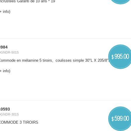
ncrustées Garanti de 10 ans * 19
+ info)
8984
DGNDR-501S
995.00
$
Commode en mélamine 5 tiroirs, coulisses simple 30"L X 205/8"P X 45"H *19
+ info)
10593
DGNDR-301S
599.00
$
COMMODE 3 TIROIRS