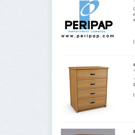
7
e
(
4
c
g
(