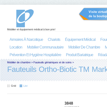
Visite virtue
de la boutiq
Mobilier et équipement médical à bon prix!
Armoires À Narcotique
Chariots
Équipement Médical
Four
Location
Mobilier Communautaire
Mobilier De Chambre
M
Prévention Et Hygiène Hospitalière
Produit Bariatrique
Réada
Mobilier de chambre
>
Fauteuils gériatriques et de soins
>
Fauteuils Ortho-Biotic TM Mar
Grid
List
3848