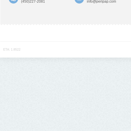
(450)227-2081
info@peripap.com
ETA: 1.8522