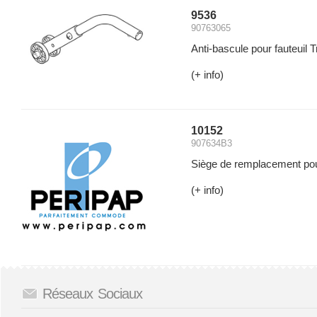
9536
90763065
Anti-bascule pour fauteuil
(+ info)
10152
907634B3
Siège de remplacement pou
(+ info)
Réseaux Sociaux