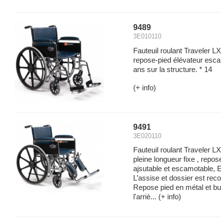
9489
3E010110
Fauteuil roulant Traveler LX
repose-pied élévateur esca
ans sur la structure. * 14
(+ info)
9491
3E020110
Fauteuil roulant Traveler L
pleine longueur fixe , repos
ajsutable et escamotable, 
L’assise et dossier est reco
Repose pied en métal et but
l'arriè...
(+ info)