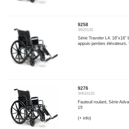
9258
3f020130
Série Traveler L4. 18"x16" 
appuis-jambes élévateurs. 
9276
3H010120
Fauteuil roulant, Série Adv
19
(+ info)