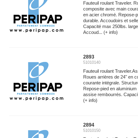
Fauteuil roulant Traveler. 
composite avec main couran
en acier chromé. Repose-p
durable. Accoudoirs et sell
Capacité max 250lbs. large
Accoud...
(+ info)
2893
51010140
Fauteuil roulant Traveler.As
Roues arrières de 24" en 
courante intégrale. Structu
Repose-pied en aluminium 
assise rembourrés. Capacit
(+ info)
2894
51010150