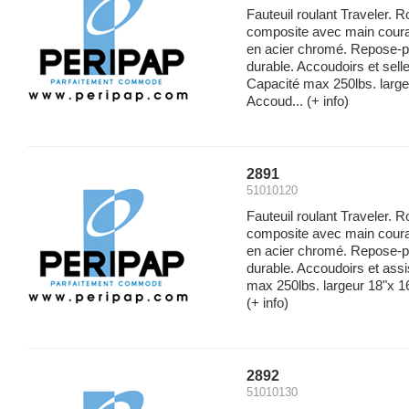
Fauteuil roulant Traveler. 
composite avec main couran
en acier chromé. Repose-p
durable. Accoudoirs et sell
Capacité max 250lbs. large
Accoud...
(+ info)
2891
51010120
Fauteuil roulant Traveler. 
composite avec main couran
en acier chromé. Repose-p
durable. Accoudoirs et ass
max 250lbs. largeur 18"x 16
(+ info)
2892
51010130