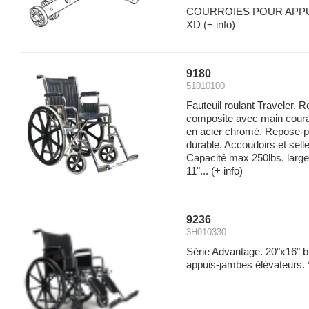
COURROIES POUR APPUI
XD
(+ info)
9180
51010100
Fauteuil roulant Traveler. 
composite avec main couran
en acier chromé. Repose-p
durable. Accoudoirs et sell
Capacité max 250lbs. large
11"...
(+ info)
9236
3H010330
Série Advantage. 20"x16" b
appuis-jambes élévateurs. 