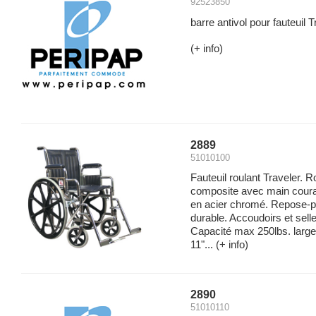
92523850
barre antivol pour fauteuil 
(+ info)
2889
51010100
Fauteuil roulant Traveler. 
composite avec main couran
en acier chromé. Repose-p
durable. Accoudoirs et sell
Capacité max 250lbs. large
11"...
(+ info)
2890
51010110