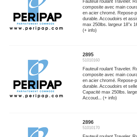
Fauteuil roulant Traveler. 
composite avec main couran
en acier chromé. Repose-p
durable. Accoudoirs et ass
max 250lbs. largeur 18"x 16
(+ info)
2895
51010160
Fauteuil roulant Traveler. 
composite avec main couran
en acier chromé. Repose-p
durable. Accoudoirs et sell
Capacité max 250lbs. large
Accoud...
(+ info)
2896
51010170
Fauteuil roulant Traveler. 