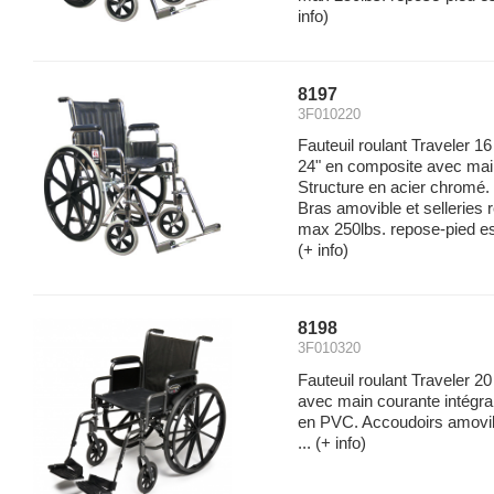
info)
8197
3F010220
Fauteuil roulant Traveler 1
24" en composite avec main
Structure en acier chromé
Bras amovible et selleries
max 250lbs. repose-pied es
(+ info)
8198
3F010320
Fauteuil roulant Traveler 2
avec main courante intégra
en PVC. Accoudoirs amovib
...
(+ info)