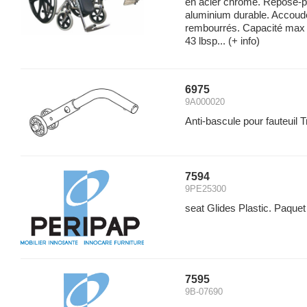
en acier chromé. Repose-p
aluminium durable. Accoudoi
rembourrés. Capacité max 
43 lbsp...
(+ info)
6975
9A000020
Anti-bascule pour fauteuil T
7594
9PE25300
seat Glides Plastic. Paquet
7595
9B-07690