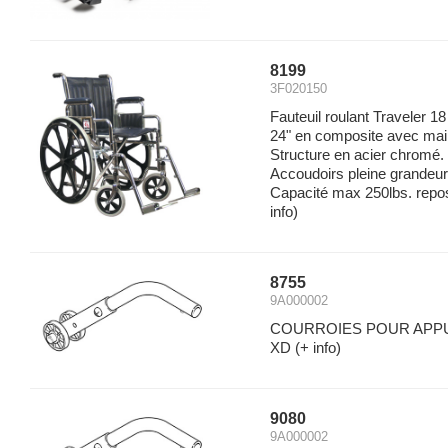
8199
3F020150
Fauteuil roulant Traveler 1
24" en composite avec main
Structure en acier chromé
Accoudoirs pleine grandeur 
Capacité max 250lbs. repo
info)
8755
9A000002
COURROIES POUR APPUI
XD
(+ info)
9080
9A000002