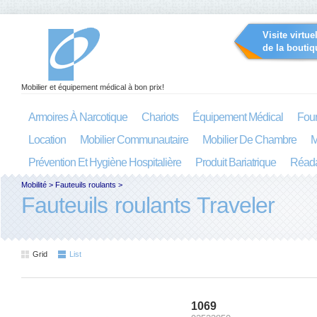
Visite virtue
de la boutiq
Mobilier et équipement médical à bon prix!
Armoires À Narcotique
Chariots
Équipement Médical
Four
Location
Mobilier Communautaire
Mobilier De Chambre
M
Prévention Et Hygiène Hospitalière
Produit Bariatrique
Réada
Mobilité
>
Fauteuils roulants
>
Fauteuils roulants Traveler
Grid
List
1069