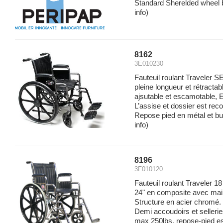
Standard Sherelded wheel b
info)
8162
3E010230
Fauteuil roulant Traveler 
pleine longueur et rétractab
ajsutable et escamotable, 
L’assise et dossier est reco
Repose pied en métal et buté
info)
8196
3F010120
Fauteuil roulant Traveler 1
24" en composite avec main
Structure en acier chromé
Demi accoudoirs et selleri
max 250lbs. repose-pied es