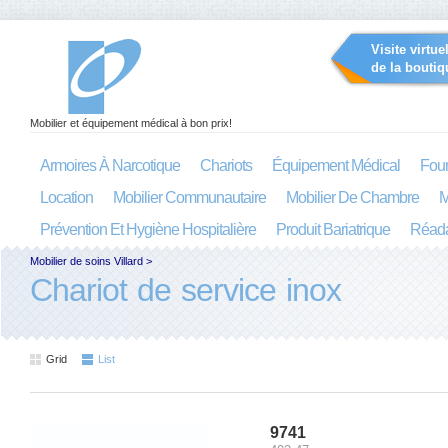
Visite virtue
de la boutiq
Mobilier et équipement médical à bon prix!
Armoires À Narcotique
Chariots
Équipement Médical
Four
Location
Mobilier Communautaire
Mobilier De Chambre
M
Prévention Et Hygiène Hospitalière
Produit Bariatrique
Réada
Mobilier de soins Villard
>
Chariot de service inox
Grid
List
9741