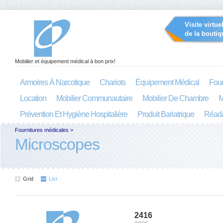
Visite virtue
de la boutiq
Mobilier et équipement médical à bon prix!
Armoires À Narcotique
Chariots
Équipement Médical
Four
Location
Mobilier Communautaire
Mobilier De Chambre
M
Prévention Et Hygiène Hospitalière
Produit Bariatrique
Réada
Fournitures médicales
>
Microscopes
Grid
List
2416